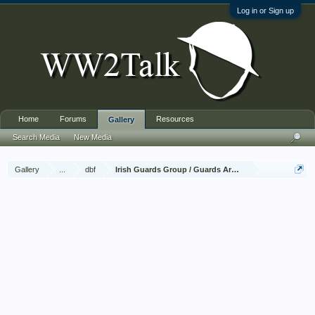
Log in or Sign up
Home
Forums
Resources
Gallery
Search Media
New Media
Gallery
...
dbf
Irish Guards Group / Guards Armoured Division, Aalst