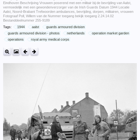
Eindhoven Beschrijving Vrouwen poserend met een militair bij de bevrijding van Aalst,
vermoedelijk met een gewondenverzorger van de Irish Guards Datum 1944 Locatie
Aalst, Noord-Brabant Trefwoorden ambulances, bevrijding, dorpen, militairen, vrouwen
Fotograaf Poll, Willem van de Nummer toegang bekijk toegang 2.24.14.02
Bestanddeelnummer 255-9189
Tags:
1944
aalst
guards armoured division
guards armoured division - photos
netherlands
operation market garden
operations
royal army medical corps