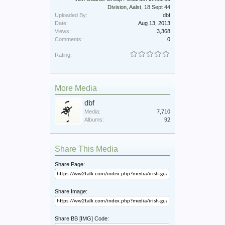
Division, Aalst, 18 Sept 44
Uploaded By:
dbf
Date:
Aug 13, 2013
Views:
3,368
Comments:
0
Rating:
More Media
dbf
Media:
7,710
Albums:
92
Share This Media
Share Page:
Share Image:
Share BB [IMG] Code: