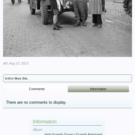
dbf
,
Aug 13, 2013
brithm
likes this.
Comments
Information
There are no comments to display.
Information
Album:
Irish Guards Group / Guards Armoured