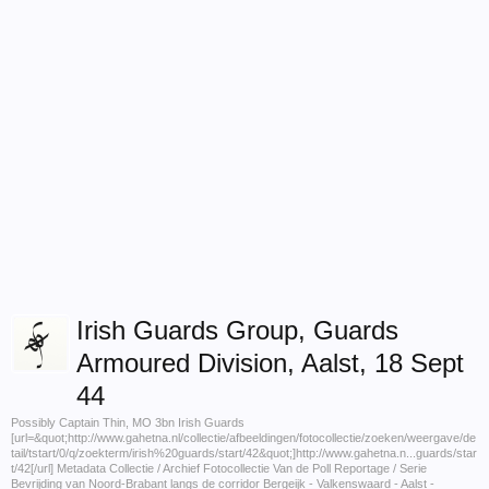
Irish Guards Group, Guards
Armoured Division, Aalst, 18 Sept
44
Possibly Captain Thin, MO 3bn Irish Guards
[url=&quot;http://www.gahetna.nl/collectie/afbeeldingen/fotocollectie/zoeken/weergave/de
tail/tstart/0/q/zoekterm/irish%20guards/start/42&quot;]http://www.gahetna.n...guards/star
t/42[/url] Metadata Collectie / Archief Fotocollectie Van de Poll Reportage / Serie
Bevrijding van Noord-Brabant langs de corridor Bergeijk - Valkenswaard - Aalst -